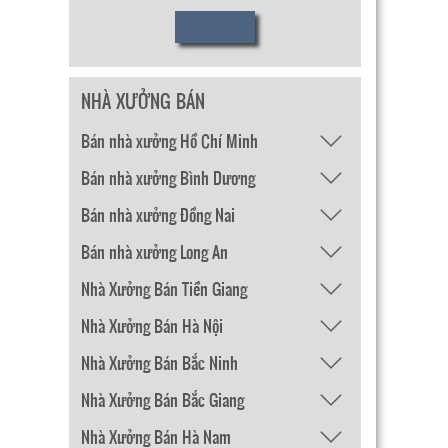
NHÀ XƯỞNG BÁN
Bán nhà xưởng Hồ Chí Minh
Bán nhà xưởng Bình Dương
Bán nhà xưởng Đồng Nai
Bán nhà xưởng Long An
Nhà Xưởng Bán Tiền Giang
Nhà Xưởng Bán Hà Nội
Nhà Xưởng Bán Bắc Ninh
Nhà Xưởng Bán Bắc Giang
Nhà Xưởng Bán Hà Nam