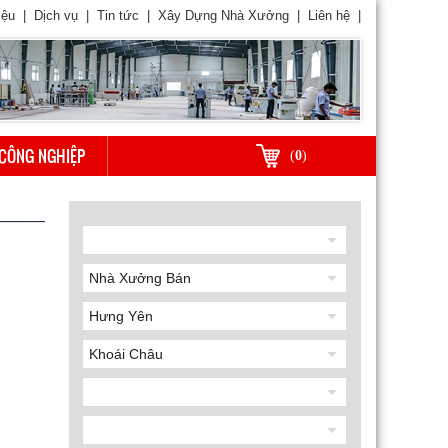
iệu
|
Dịch vụ
|
Tin tức
|
Xây Dựng Nhà Xưởng
|
Liên hệ
|
CÔNG NGHIỆP
(
0
)