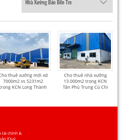
Nhà Xưởng Bán Bến Tre
Cho thuê xưởng mới xd
Cho thuê nhà xưởng
7000m2 vs 5231m2
13.000m2 trong KCN
trong KCN Long Thành
Tân Phú Trung Củ Chi
Đồng Nai
 tài chính &
 sản !Quý