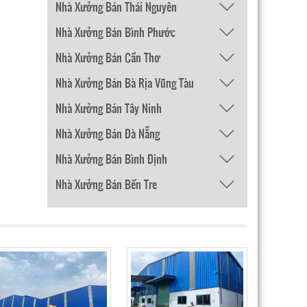
Nhà Xưởng Bán Thái Nguyên
Nhà Xưởng Bán Bình Phước
Nhà Xưởng Bán Cần Thơ
Nhà Xưởng Bán Bà Rịa Vũng Tàu
Nhà Xưởng Bán Tây Ninh
Nhà Xưởng Bán Đà Nẵng
Nhà Xưởng Bán Bình Định
Nhà Xưởng Bán Bến Tre