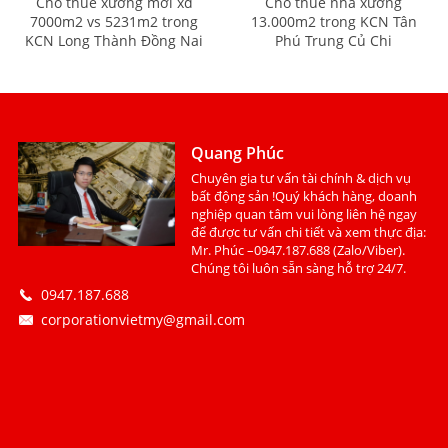
Cho thuê xưởng mới xd
Cho thuê nhà xưởng
7000m2 vs 5231m2 trong
13.000m2 trong KCN Tân
KCN Long Thành Đồng Nai
Phú Trung Củ Chi
Quang Phúc
Chuyên gia tư vấn tài chính & dịch vụ
bất động sản !Quý khách hàng, doanh
nghiệp quan tâm vui lòng liên hệ ngay
để được tư vấn chi tiết và xem thực địa:
Mr. Phúc –0947.187.688 (Zalo/Viber).
Chúng tôi luôn sẵn sàng hỗ trợ 24/7.
0947.187.688
corporationvietmy@gmail.com