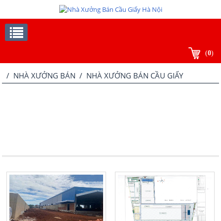
(
0
)
/
NHÀ XƯỞNG BÁN
/ NHÀ XƯỞNG BÁN CẦU GIẤY