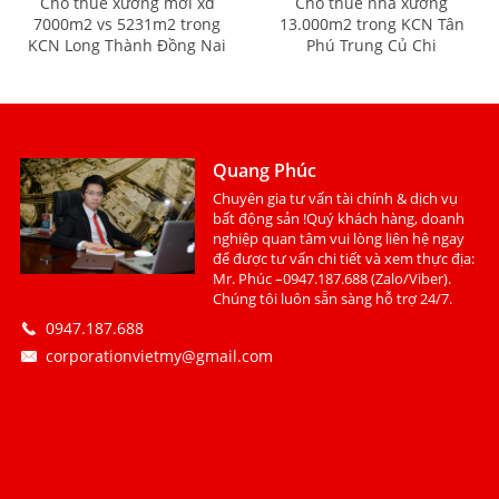
Cho thuê xưởng mới xd
Cho thuê nhà xưởng
7000m2 vs 5231m2 trong
13.000m2 trong KCN Tân
KCN Long Thành Đồng Nai
Phú Trung Củ Chi
Quang Phúc
Chuyên gia tư vấn tài chính & dịch vụ
bất động sản !Quý khách hàng, doanh
nghiệp quan tâm vui lòng liên hệ ngay
để được tư vấn chi tiết và xem thực địa:
Mr. Phúc –0947.187.688 (Zalo/Viber).
Chúng tôi luôn sẵn sàng hỗ trợ 24/7.
0947.187.688
corporationvietmy@gmail.com