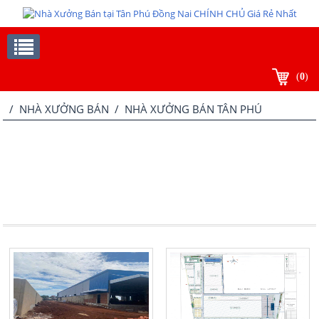
(
0
)
/
NHÀ XƯỞNG BÁN
/ NHÀ XƯỞNG BÁN TÂN PHÚ