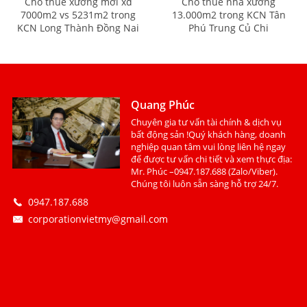
Cho thuê xưởng mới xd
Cho thuê nhà xưởng
7000m2 vs 5231m2 trong
13.000m2 trong KCN Tân
KCN Long Thành Đồng Nai
Phú Trung Củ Chi
Quang Phúc
Chuyên gia tư vấn tài chính & dịch vụ
bất động sản !Quý khách hàng, doanh
nghiệp quan tâm vui lòng liên hệ ngay
để được tư vấn chi tiết và xem thực địa:
Mr. Phúc –0947.187.688 (Zalo/Viber).
Chúng tôi luôn sẵn sàng hỗ trợ 24/7.
0947.187.688
corporationvietmy@gmail.com