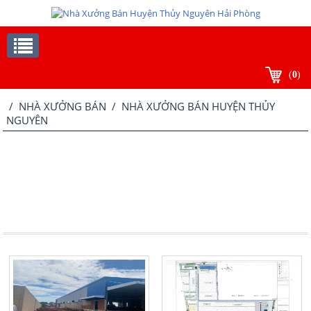
(
0
)
/
NHÀ XƯỞNG BÁN
/ NHÀ XƯỞNG BÁN HUYỆN THỦY
NGUYÊN