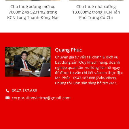
Cho thuê xưởng mới xd
Cho thuê nhà xưởng
7000m2 vs 5231m2 trong
13.000m2 trong KCN Tân
KCN Long Thành Đồng Nai
Phú Trung Củ Chi
Quang Phúc
Chuyên gia tư vấn tài chính & dịch vụ
bất động sản !Quý khách hàng, doanh
nghiệp quan tâm vui lòng liên hệ ngay
để được tư vấn chi tiết và xem thực địa:
Mr. Phúc –0947.187.688 (Zalo/Viber).
Chúng tôi luôn sẵn sàng hỗ trợ 24/7.
0947.187.688
corporationvietmy@gmail.com