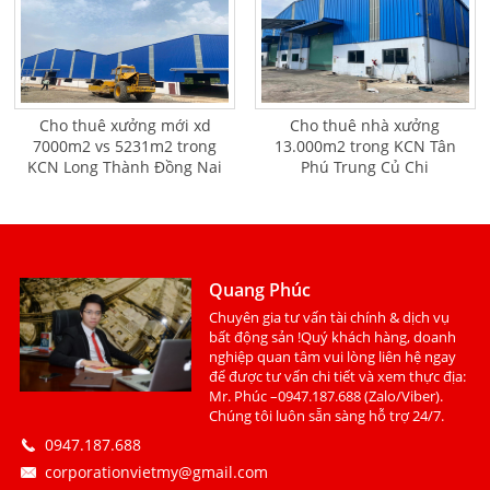
Cho thuê xưởng mới xd
Cho thuê nhà xưởng
7000m2 vs 5231m2 trong
13.000m2 trong KCN Tân
KCN Long Thành Đồng Nai
Phú Trung Củ Chi
Quang Phúc
Chuyên gia tư vấn tài chính & dịch vụ
bất động sản !Quý khách hàng, doanh
nghiệp quan tâm vui lòng liên hệ ngay
để được tư vấn chi tiết và xem thực địa:
Mr. Phúc –0947.187.688 (Zalo/Viber).
Chúng tôi luôn sẵn sàng hỗ trợ 24/7.
0947.187.688
corporationvietmy@gmail.com