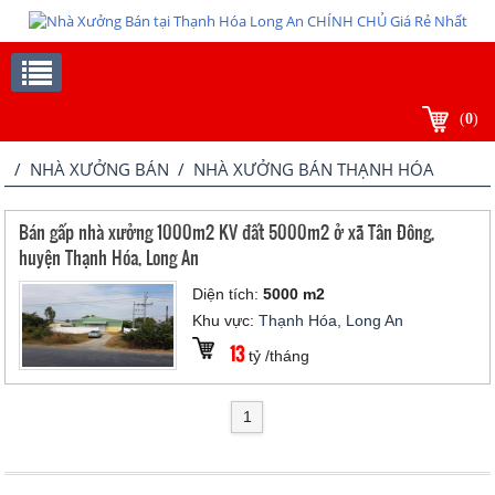
(
0
)
/
NHÀ XƯỞNG BÁN
/ NHÀ XƯỞNG BÁN THẠNH HÓA
Bán gấp nhà xưởng 1000m2 KV đất 5000m2 ở xã Tân Đông,
huyện Thạnh Hóa, Long An
Diện tích:
5000 m2
Khu vực:
Thạnh Hóa, Long An
13
tỷ /tháng
1