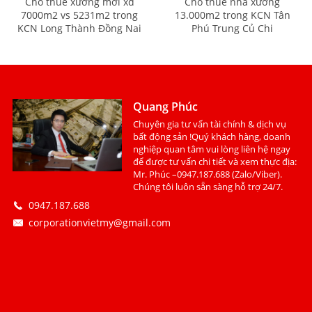
Cho thuê xưởng mới xd
Cho thuê nhà xưởng
7000m2 vs 5231m2 trong
13.000m2 trong KCN Tân
KCN Long Thành Đồng Nai
Phú Trung Củ Chi
Quang Phúc
Chuyên gia tư vấn tài chính & dịch vụ
bất động sản !Quý khách hàng, doanh
nghiệp quan tâm vui lòng liên hệ ngay
để được tư vấn chi tiết và xem thực địa:
Mr. Phúc –0947.187.688 (Zalo/Viber).
Chúng tôi luôn sẵn sàng hỗ trợ 24/7.
0947.187.688
corporationvietmy@gmail.com