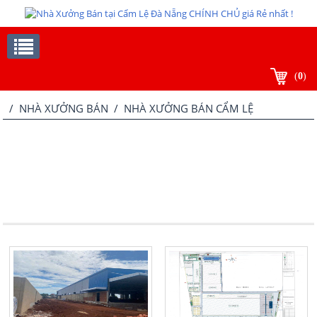
(
0
)
/
NHÀ XƯỞNG BÁN
/ NHÀ XƯỞNG BÁN CẨM LỆ