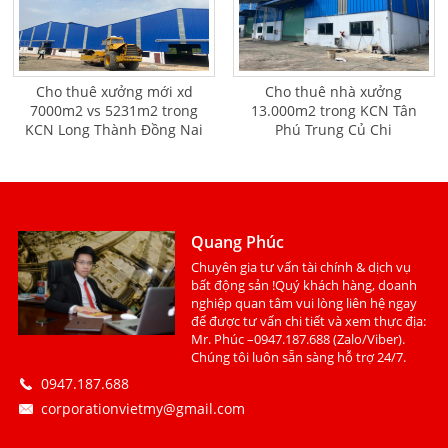
Cho thuê xưởng mới xd
Cho thuê nhà xưởng
7000m2 vs 5231m2 trong
13.000m2 trong KCN Tân
KCN Long Thành Đồng Nai
Phú Trung Củ Chi
Quang Phúc
Chuyên gia tư vấn tài chính & dịch vụ
bất động sản !Quý khách hàng, doanh
nghiệp quan tâm vui lòng liên hệ ngay
để được tư vấn chi tiết và xem thực địa:
Mr. Phúc –0947.187.688 (Zalo/Viber).
Chúng tôi luôn sẵn sàng hỗ trợ 24/7.
0947.187.688
corporationvietmy@gmail.com