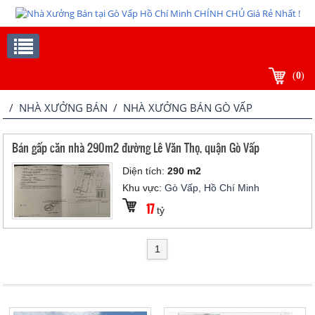
(
0
)
/
NHÀ XƯỞNG BÁN
/ NHÀ XƯỞNG BÁN GÒ VẤP
Bán gấp căn nhà 290m2 đường Lê Văn Thọ, quận Gò Vấp
Diện tích:
290 m2
Khu vực:
Gò Vấp, Hồ Chí Minh
17
tỷ
1