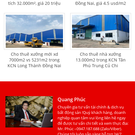
tích 32.000m², giá 20 triệu
Đồng Nai, giá 4.5 usd/m2
USD
Cho thuê xưởng mới xd
Cho thuê nhà xưởng
7000m2 vs 5231m2 trong
13.000m2 trong KCN Tân
KCN Long Thành Đồng Nai
Phú Trung Củ Chi
Quang Phúc
Chuyên gia tư vấn tài chính & dịch vụ
bất động sản !Quý khách hàng, doanh
nghiệp quan tâm vui lòng liên hệ ngay
để được tư vấn chi tiết và xem thực địa:
Mr. Phúc –0947.187.688 (Zalo/Viber).
Chúng tôi luôn sẵn sàng hỗ trợ 24/7.