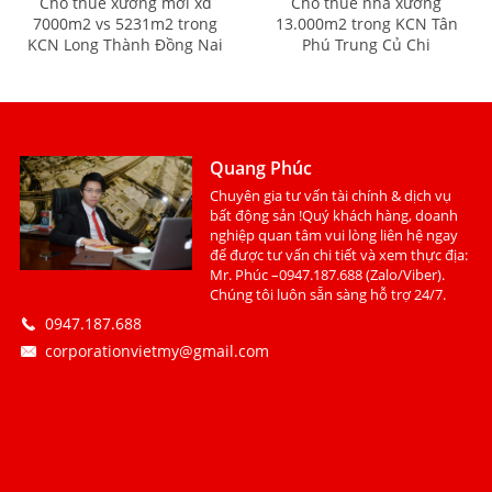
Cho thuê xưởng mới xd
Cho thuê nhà xưởng
7000m2 vs 5231m2 trong
13.000m2 trong KCN Tân
KCN Long Thành Đồng Nai
Phú Trung Củ Chi
Quang Phúc
Chuyên gia tư vấn tài chính & dịch vụ
bất động sản !Quý khách hàng, doanh
nghiệp quan tâm vui lòng liên hệ ngay
để được tư vấn chi tiết và xem thực địa:
Mr. Phúc –0947.187.688 (Zalo/Viber).
Chúng tôi luôn sẵn sàng hỗ trợ 24/7.
0947.187.688
corporationvietmy@gmail.com