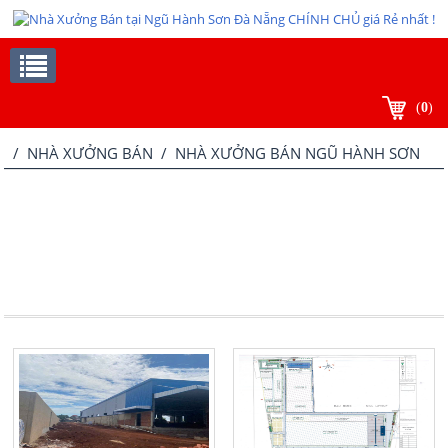
(
0
)
/
NHÀ XƯỞNG BÁN
/ NHÀ XƯỞNG BÁN NGŨ HÀNH SƠN